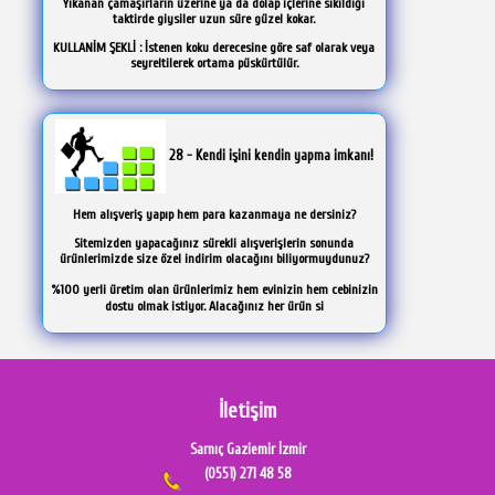
Yıkanan çamaşırların üzerine ya da dolap içlerine sıkıldığı
taktirde giysiler uzun süre güzel kokar.
KULLANİM ŞEKLİ : İstenen koku derecesine göre saf olarak veya
seyreltilerek ortama püskürtülür.
28 - Kendi işini kendin yapma imkanı!
Hem alışveriş yapıp hem para kazanmaya ne dersiniz?
Sitemizden yapacağınız sürekli alışverişlerin sonunda
ürünlerimizde size özel indirim olacağını biliyormuydunuz?
%100 yerli üretim olan ürünlerimiz hem evinizin hem cebinizin
dostu olmak istiyor. Alacağınız her ürün si
İletişim
Sarnıç Gaziemir İzmir
(0551) 271 48 58