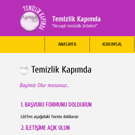
Temizlik Kapımda
"Hesaplı temizlik ürünleri"
ANASAYFA
KURUMSAL
Temizlik Kapımda
Bayimiz Olur musunuz...
1. BAŞVURU FORMUNU DOLDURUN
Lütfen aşağıdaki formu doldurun
2. İLETİŞİME AÇIK OLUN