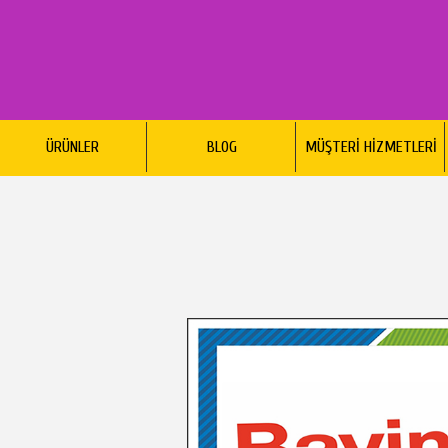
ÜRÜNLER
BLOG
MÜŞTERİ HİZMETLERİ