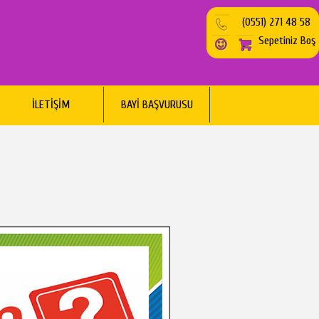
(0551) 271 48 58
Sepetiniz Boş
İLETİŞİM
BAYİ BAŞVURUSU