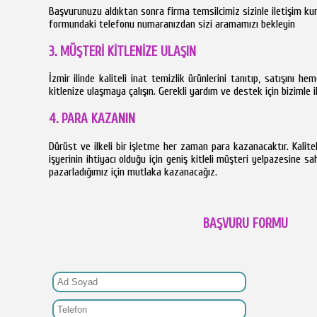
Başvurunuzu aldıktan sonra firma temsilcimiz sizinle iletişim ku
formundaki telefonu numaranızdan sizi aramamızı bekleyin
3. MÜŞTERİ KİTLENİZE ULAŞIN
İzmir ilinde kaliteli inat temizlik ürünlerini tanıtıp, satışını h
kitlenize ulaşmaya çalışın. Gerekli yardım ve destek için bizimle i
4. PARA KAZANIN
Dürüst ve ilkeli bir işletme her zaman para kazanacaktır. Kalitel
işyerinin ihtiyacı olduğu için geniş kitleli müşteri yelpazesine s
pazarladığımız için mutlaka kazanacağız.
BAŞVURU FORMU